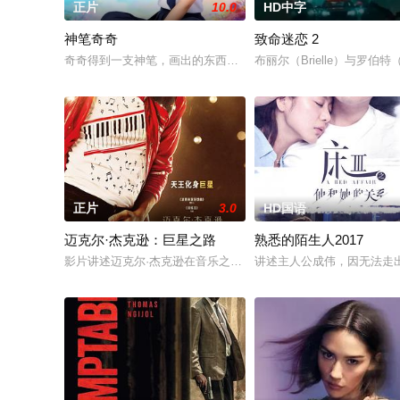
正片
10.0
HD中字
神笔奇奇
致命迷恋 2
奇奇得到一支神笔，画出的东西能成真，但当着人面无效且用后
布丽尔（Brielle）与罗
正片
3.0
HD国语
迈克尔·杰克逊：巨星之路
熟悉的陌生人2017
影片讲述迈克尔·杰克逊在音乐之外的人生旅程，从他以杰克逊五
讲述主人公成伟，因无法走