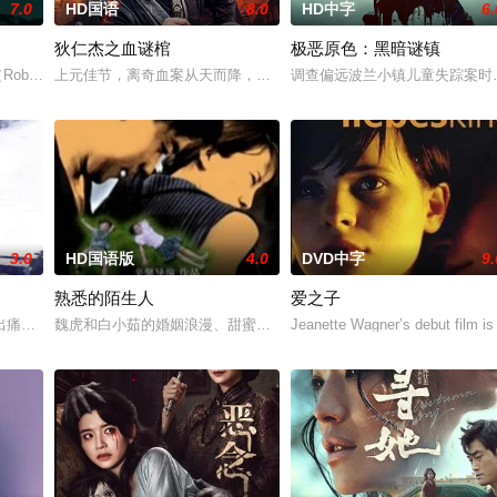
7.0
HD国语
8.0
HD中字
6.
狄仁杰之血谜棺
极恶原色：黑暗谜镇
会消失。他用笔画了朋友梦雨和父母，体验了幸福。梦雨实为神笔化
伯特（Robert）原以为那场惊心动魄的噩梦终于落幕，然而，正当他们试图开启向
上元佳节，离奇血案从天而降，狄仁杰以命为契，孤身踏入诡局。他
调查偏远波兰小镇儿童失踪案时
3.0
HD国语版
4.0
DVD中字
9.
熟悉的陌生人
爱之子
人组主唱之姿被发掘出惊人天赋的那一刻起，直到他成为一位极具
出痛失爱妻的悲伤，意欲放弃生命，可当他再次醒来的时候，却发现自己不但没
魏虎和白小茹的婚姻浪漫、甜蜜、富足、温馨。能嫁给斯文、帅气、
Jeanette Wagner’s debut film is 