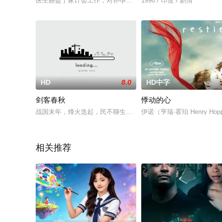
医生丽盈于家计会工作，对怀孕抗拒。画家俊卫与妻子盈感情融
1990 / 印度 / 剧情
HD
8.0
HD中字
剑客春秋
悸动的心
战国末年，烽火迭起，民不聊生。往昔诸子百家争鸣斗智的黄金
伊诺（亨瑞·霍珀 Henry
相关推荐