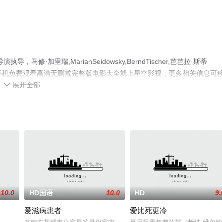
加里瑞,MarianSeidowsky,BerndTischer,芭芭拉·斯蒂
绎的法国电影，手机免费观看高清无删减完整版电影大全就上星空影视，更多相关信息可
展开全部

10.0
HD国语
10.0
HD
9.
爱滋病患者
爱比死更冷