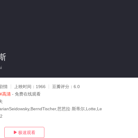
斯
i
剧情
上映时间：
1966
豆瓣评分：
6.0
D/高清
- 免费在线观看
夫
anSeidowsky,BerndTischer,芭芭拉·斯蒂尔,Lotte,Le
02
极速观看
