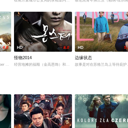
洽。卫母渴望早日抱孙，得知夫妻经常避孕，要求卫与盈搬回围村同
在南方某城市公安局的录相室内，播放着由国际卫生组织转来的次料
慕尼黑青年弗兰茨（赖纳·维尔纳·法斯宾
4.0
HD
6.0
HD
5.
怪物2014
边缘状态
时代一去不返。有一位名叫中山伯有的剑家夫子，他的最大心愿，就
 Hopper 饰）是一个有点奇怪的年轻人，他似乎对生活毫无兴趣，却喜欢在陌生人
经营地摊的福顺（金高恩饰）和唯一的妹妹相依为命，虽然有点不足但
故事是对在苏格兰岛上等待庇护