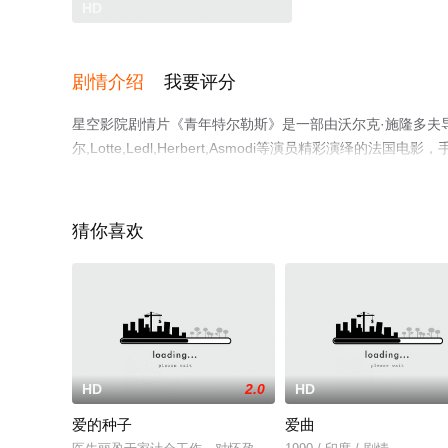
HD
剧情介绍
我要评分
星空影院剧情片《青年特尔勒斯》是一部由沃尔克·施隆多夫导演执导，马修·
尔,Lotte,Ledl,Herbert,Asmodi等演员精彩演
步至豆瓣电影、电视猫或剧情网等平台了解。
猜你喜欢
HD
2.0
HD
爱的种子
爱曲