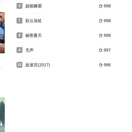
：一个名叫托尼．平克尔顿的爱滋病患者，临终前讲出了他在本
德 Rainer Werner Fassbinder 饰）出狱后，决定金盆洗手
超能赌霸
998
6

彩云深处
998
7

秘密夏天
998
8

0
无声
997
9

血迷宫(2017)
996
10

的葬礼上
福顺是出了名的“疯女子”，只要一得罪她便等于惹了大祸。
的难民的一次另类观察。 它聚焦于一位背负重担背离祖国的年轻叙利亚音乐家