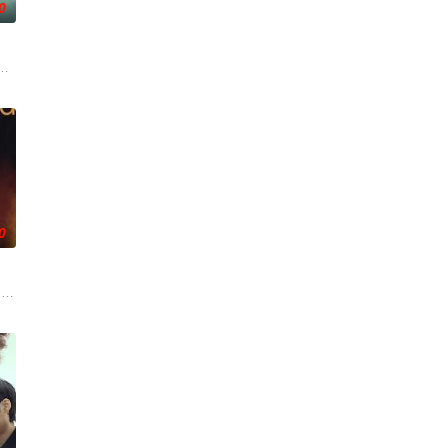
0
往已久的平
拨开重重迷雾，循迹追凶，步步惊心。勘破连环重案，洞悉人心
，检察官利奥波德·比尔斯基必须抓紧时间揭开当地的一个险恶传说背后的谜团
0
有死，反而回到了认识妻
细心，用白小茹幸福的话说：用尽了一辈子的好运气。可就在魏
a dark, disturbing but ent