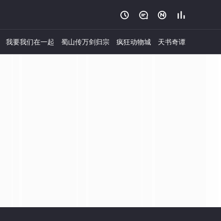




我要我们在一起
蜀山传万剑归宗
疯狂动物城
天书奇谭