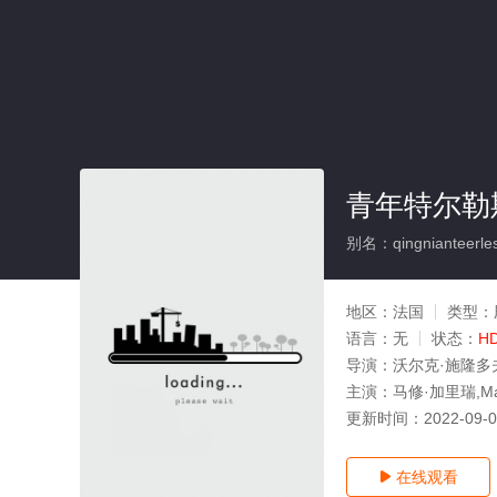
青年特尔勒
别名：qingnianteerles
地区：
法国
类型：
语言：
无
状态：
H
导演：
沃尔克·施隆多
主演：
马修·加里瑞,Mari
更新时间：
2022-09-
在线观看
