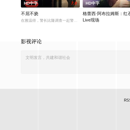
HD中字
7.0
HD中字
不屈不挠
格蕾西·阿布拉姆斯：红
Live现场
在雅温得，警长比隆调查一起警察遇害案。无论是在街头还是家
The singer- songwriter perf
影视评论
RS