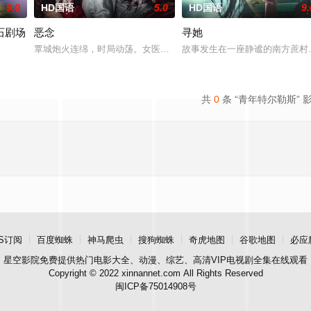
9.0
HD国语
5.0
HD国语
9.
石剧场
恶念
寻她
中，他都难以维持秩序。这位恪守原则与传统的老派警探，正濒临崩
覃城炮火连绵，时局动荡。女医学生映雪为寻找失踪的孪生姐姐，只
故事发生在一座静谧的南方蔗村
orms her latest album, The Secr
共
0
条 “青年特尔勒斯” 
S订阅
百度蜘蛛
神马爬虫
搜狗蜘蛛
奇虎地图
谷歌地图
必应
星空影院
免费提供热门电影大全、动漫、综艺、高清VIP电视剧全集在线观看
Copyright © 2022 xinnannet.com All Rights Reserved
闽ICP备75014908号