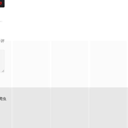
0
身闯入城郊死寂阴森的杨家祖宅。这宅子空荡破败，举止怪异的
，齐齐整整的陈凤娣（舒淇 饰）和甘耀祖（白客 饰）一家正在等待家庭新成员
影评
爬虫