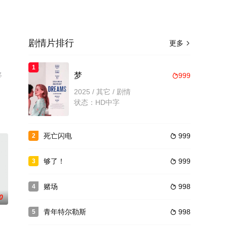
剧情片排行
更多

1
移
梦
999

2025 / 其它 / 剧情
状态：HD中字
死亡闪电
999
2

够了！
999
3

赌场
998
4

0
青年特尔勒斯
998
5
