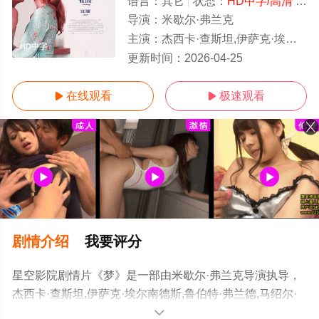
语言：
其它
状态：
HD中字/高清
- 免费在线观看
导演：
米歇尔·弗兰克
主演：
杰西卡·查斯坦,伊萨克·埃尔南德斯,鲁伯特·弗兰德,马绍尔·贝尔,埃利希奥·梅兰德斯,梅赛德斯·埃尔南德
HD中字
更新时间：
2026-04-25
在线观看
极速观看


剧情介绍
我要评分
星空影院剧情片《梦》是一部由米歇尔·弗兰克导演执导，
杰西卡·查斯坦,伊萨克·埃尔南德斯,鲁伯特·弗兰德,马绍尔·
贝尔,埃利希奥·梅兰德斯,梅赛德斯·埃尔南德斯,吉姆·安德
