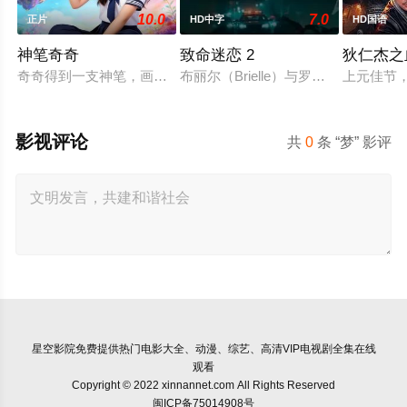
10.0
7.0
正片
HD中字
HD国语
神笔奇奇
致命迷恋 2
狄仁杰之
奇奇得到一支神笔，画出的东西能成真，但当着人面无效且用后
布丽尔（Brielle）与罗伯特（Ro
上元佳节
影视评论
共
0
条 “梦” 影评
星空影院
免费提供热门电影大全、动漫、综艺、高清VIP电视剧全集在线
观看
Copyright © 2022 xinnannet.com All Rights Reserved
闽ICP备75014908号