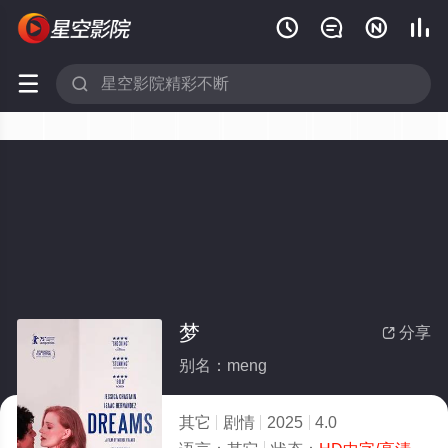






梦
分享

别名：meng
其它
剧情
2025
4.0