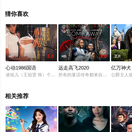
森,Bobby,August,Jr.,Lee,Braithwaite,塞德里克·卡布雷
拉,Phillip,Caires,奈萨·多等演员精彩演绎的其它电影，手机
猜你喜欢
免费观看高清无删减完整版电影大全就上星空影视，更多
相关信息可移步至豆瓣电影、电视猫或剧情网等平台了
解。
5.0
9.0
HD
HD
正片
心动1986国语
远走高飞2020
亿万神犬
凌祖儿（王祖贤 饰）个性温柔可人，善良而又开朗，是广告公司
所有的童话传奇都来自梦想。讲述Ro
公爵主人
相关推荐