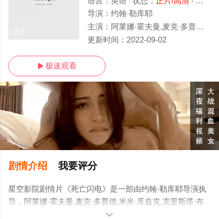
语言：
英语
状态：
正片/高清
- 免费在线观看
导演：
约翰·勒库耶
主演：
阿莱娜·霍夫曼,麦克·多普德,米米·库兹克,克里斯塔·布里吉斯,罗恩·利
正片
更新时间：
2022-09-02
极速观看

剧情介绍
我要评分
星空影院剧情片《死亡闪电》是一部由约翰·勒库耶导演执
导，阿莱娜·霍夫曼,麦克·多普德,米米·库兹克,克里斯塔·布
里吉斯,罗恩·利等演员精彩演绎的加拿大电影，手机免费观
