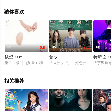
看高清无删减完整版电影大全就上星空影视，更多相关信
息可移步至豆瓣电影、电视猫或剧情网等平台了解。
猜你喜欢
6.0
6.0
HD
HD
HD
欲望2005
苦沙
特斯拉20
类子（板谷由夏 饰）和阿佐绪（高冈早纪 饰）是学生时代的好
「ステップ」「虹色デイズ」などで
故事聚焦
相关推荐