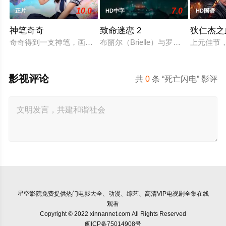
10.0
7.0
正片
HD中字
HD国语
神笔奇奇
致命迷恋 2
狄仁杰之
奇奇得到一支神笔，画出的东西能成真，但当着人面无效且用后
布丽尔（Brielle）与罗伯特（Ro
上元佳节
影视评论
共
0
条 “死亡闪电” 影评
星空影院
免费提供热门电影大全、动漫、综艺、高清VIP电视剧全集在线
观看
Copyright © 2022 xinnannet.com All Rights Reserved
闽ICP备75014908号