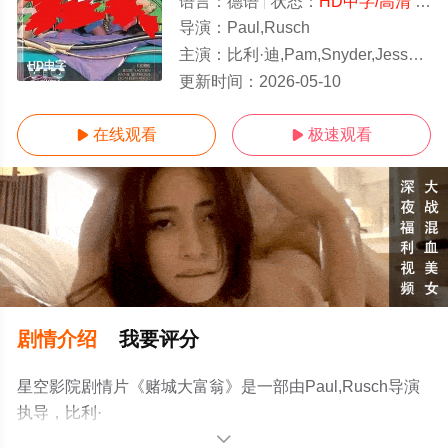
语言：
德语
状态：
HD中字/高清
- 免费在线观看
导演：
Paul,Rusch
主演：
比利·迪,Pam,Snyder,Jesse,Eastern,Don,Fernando,Ebony,Aye
HD中字
更新时间：
2026-05-10
在线观看
极速观看


剧情介绍
我要评分
星空影院剧情片《赌城大富翁》是一部由Paul,Rusch导演
执导，比利·
迪,Pam,Snyder,Jesse,Eastern,Don,Fernando,Ebony,Ayes
