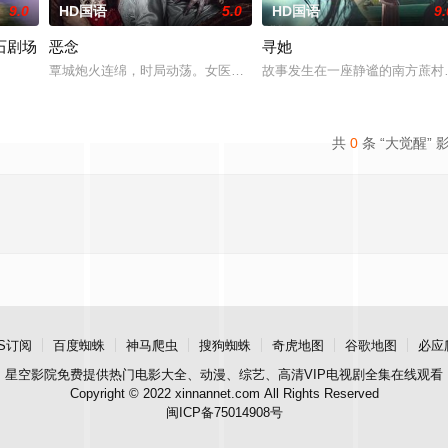
9.0
HD国语
5.0
HD国语
9.
石剧场
恶念
寻她
中，他都难以维持秩序。这位恪守原则与传统的老派警探，正濒临崩
覃城炮火连绵，时局动荡。女医学生映雪为寻找失踪的孪生姐姐，只
故事发生在一座静谧的南方蔗村
orms her latest album, The Secr
共
0
条 “大觉醒” 
S订阅
百度蜘蛛
神马爬虫
搜狗蜘蛛
奇虎地图
谷歌地图
必应
星空影院
免费提供热门电影大全、动漫、综艺、高清VIP电视剧全集在线观看
Copyright © 2022 xinnannet.com All Rights Reserved
闽ICP备75014908号