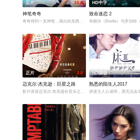
正片
10.0
HD中字
神笔奇奇
致命迷恋 2
奇奇得到一支神笔，画出的东西能成真，但当着人面无效且用后
布丽尔（Brielle）与罗
正片
3.0
HD国语
迈克尔·杰克逊：巨星之路
熟悉的陌生人2017
影片讲述迈克尔·杰克逊在音乐之外的人生旅程，从他以杰克逊五
讲述主人公成伟，因无法走