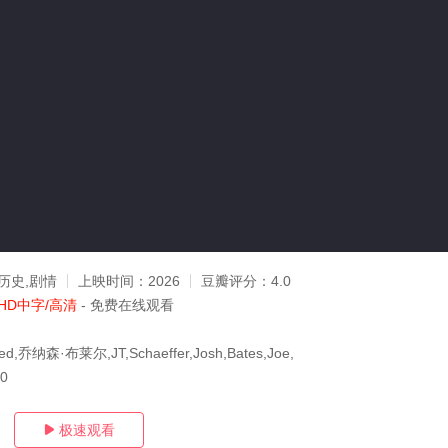
历史,剧情
上映时间：
2026
豆瓣评分：
4.0
HD中字/高清
- 免费在线观看
eed,乔纳森·布莱尔,JT,Schaeffer,Josh,Bates,Joe,
10
极速观看
