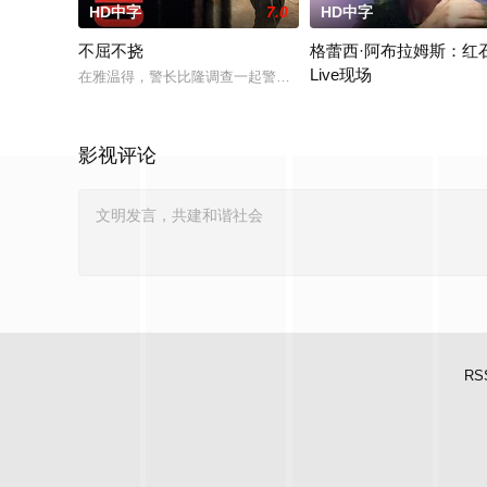
HD中字
7.0
HD中字
不屈不挠
格蕾西·阿布拉姆斯：红
Live现场
在雅温得，警长比隆调查一起警察遇害案。无论是在街头还是家
The singer- songwriter perf
影视评论
RS