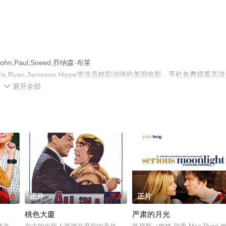
aul,Sneed,乔纳森·布莱
n,Foster,Harris,Ryan,Jameson,Hippe等演员精彩演绎的美国电影，手机免费观看高
展开全部
豆瓣电影、电视猫或剧情网等平台了解。

6.0
正片
7.0
正片
5.
桃色大廈
严肃的月光