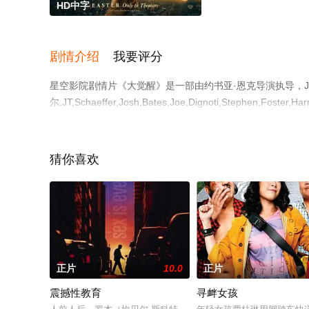
HD中字
剧情介绍
我要评分
星空影院剧情片《大觉醒》是一部由约书亚·恩克导演执导，John,P
尔,JT,Schaeffer,Josh,Bates,Joe,Dignoti,Stephe
删减完整版电影大全就上星空影视，更多相关信息可移步至
猜你喜欢
正片
10.0
正片
震撼性教育
寻衅女孩