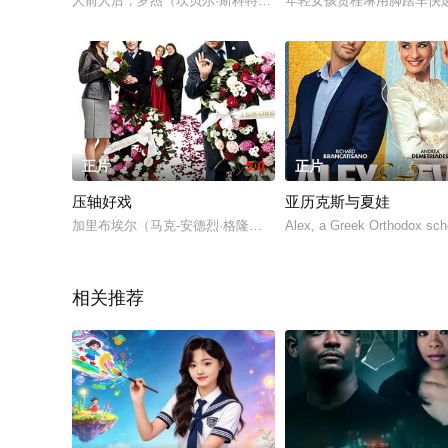
人前人后，罗杰（坎贝尔·斯科特 Campbell Scott 饰）都
年轻女孩贾桂琳用脚踏车快
正片
5.0
正片
压轴好戏
亚历克斯与夏娃
加里布埃尔（马克-安德烈·格隆丁 Marc-André Grondin 
Alex, a Greek Orthodox scho
相关推荐