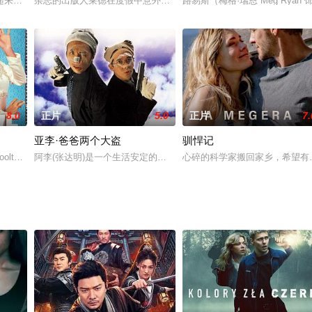
尽职的扮演着花花公子的角色，无论走到哪里，他都对
递来赚取她的生活费，某日一件重要的包裹失踪，包裹的主人黑帮老大以为她偷
杂志的出版人莱德在度假中意外死亡。他的侄子托尼接管继承了杂志
路易斯（梅格·瑞恩 Meg Ry
8.0
正片
5.0
正片
7.
亚李·爸爸两个大盗
驯悍记
饰）从小就热爱音乐，希望自己能够在这块领域里
olteacher, falls for Lebanese M
阿李(张达明)是一个生活安定的银行职员,在误信朋友投资失败欠下数百万
心碎的科学家搬回家乡，希望有