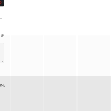
0
身闯入城郊死寂阴森的杨家祖宅。这宅子空荡破败，举止怪异的
，齐齐整整的陈凤娣（舒淇 饰）和甘耀祖（白客 饰）一家正在等待家庭新成员
影评
爬虫