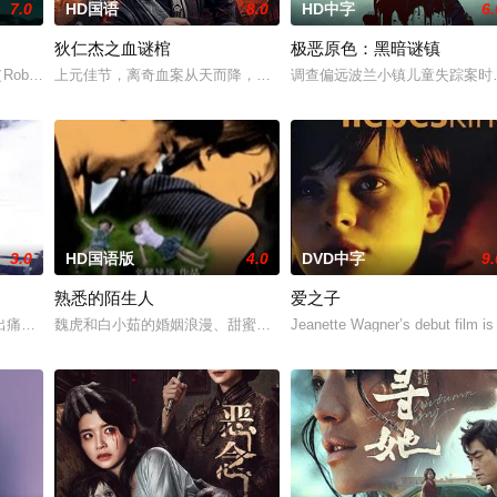
7.0
HD国语
8.0
HD中字
6.
狄仁杰之血谜棺
极恶原色：黑暗谜镇
会消失。他用笔画了朋友梦雨和父母，体验了幸福。梦雨实为神笔化
伯特（Robert）原以为那场惊心动魄的噩梦终于落幕，然而，正当他们试图开启向
上元佳节，离奇血案从天而降，狄仁杰以命为契，孤身踏入诡局。他
调查偏远波兰小镇儿童失踪案时
3.0
HD国语版
4.0
DVD中字
9.
熟悉的陌生人
爱之子
人组主唱之姿被发掘出惊人天赋的那一刻起，直到他成为一位极具
出痛失爱妻的悲伤，意欲放弃生命，可当他再次醒来的时候，却发现自己不但没
魏虎和白小茹的婚姻浪漫、甜蜜、富足、温馨。能嫁给斯文、帅气、
Jeanette Wagner’s debut film is 