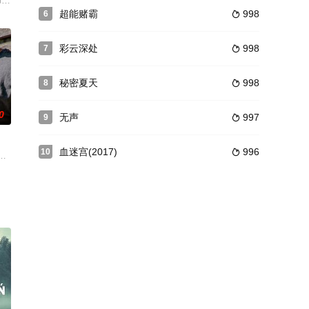
走，便派手下将她抓走，
社。目前，该杂志正计划扩大，他们需要一些资金。托尼试图通
an 饰）是一名出色的律师，为了能给刚从芝加哥归来的老公伊恩（蒂莫西·赫顿 Tim
超能赌霸
998
6

彩云深处
998
7

秘密夏天
998
8

0
无声
997
9

血迷宫(2017)
996
10

巨债,巴志明(黄子华)卓号"爸爸&qu
个全新开始，但她爱算计的老哥却雇来一个陌生帅哥，打算说服她卖掉他们的