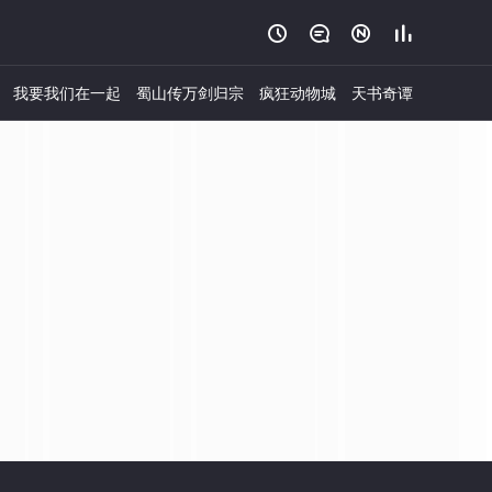




我要我们在一起
蜀山传万剑归宗
疯狂动物城
天书奇谭