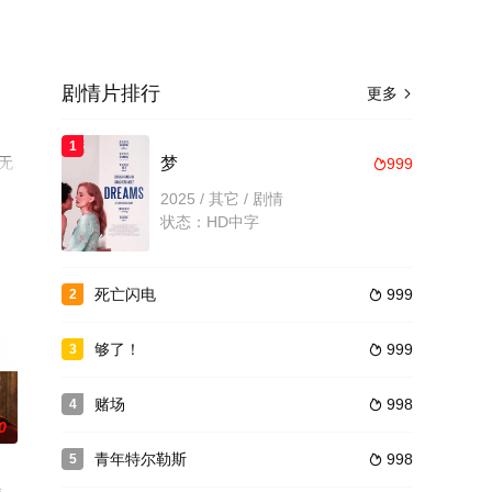
剧情片排行
更多

1
清无
梦
999

2025 / 其它 / 剧情
状态：HD中字
死亡闪电
999
2

够了！
999
3

赌场
998
4

0
青年特尔勒斯
998
5
