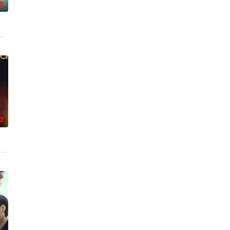
0
往已久的平
拨开重重迷雾，循迹追凶，步步惊心。勘破连环重案，洞悉人心
，检察官利奥波德·比尔斯基必须抓紧时间揭开当地的一个险恶传说背后的谜团
0
有死，反而回到了认识妻
细心，用白小茹幸福的话说：用尽了一辈子的好运气。可就在魏
a dark, disturbing but ent