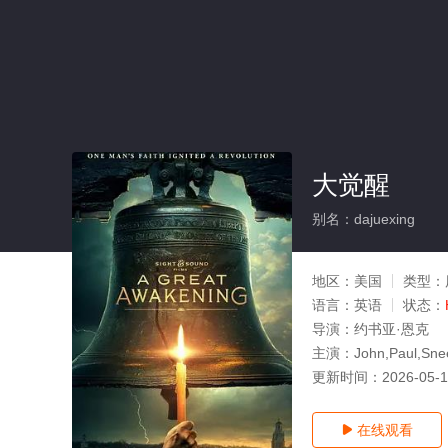
大觉醒
别名：dajuexing
地区：
美国
类型：
语言：
英语
状态：
导演：
约书亚·恩克
主演：
John,Paul,Sn
更新时间：
2026-05-
在线观看
