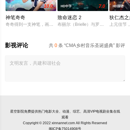
10.0
7.0
正片
HD中字
HD国语
神笔奇奇
致命迷恋 2
狄仁杰之
奇奇得到一支神笔，画出的东西能成真，但当着人面无效且用后
布丽尔（Brielle）与罗伯特（Ro
上元佳节
影视评论
共
0
条 “CMA乡村音乐圣诞盛典” 影评
星空影院
免费提供热门电影大全、动漫、综艺、高清VIP电视剧全集在线
观看
Copyright © 2022 xinnannet.com All Rights Reserved
闽ICP备75014908号