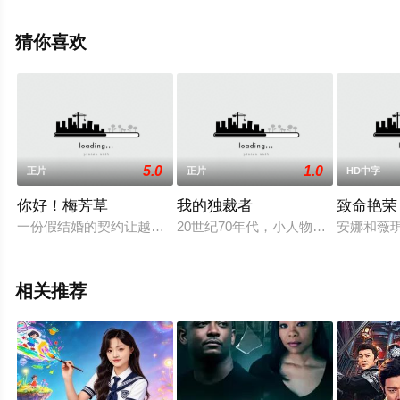
等演员精彩演绎的美国电影，手机免费观看高清无删减完
整版电影大全就上星空影视，更多相关信息可移步至豆瓣
猜你喜欢
电影、电视猫或剧情网等平台了解。
5.0
1.0
正片
正片
HD中字
你好！梅芳草
我的独裁者
致命艳荣
一份假结婚的契约让越南新娘芳草爱上了残疾律师世杰，同时也
20世纪70年代，小人物金成根（薛
安娜和薇
相关推荐