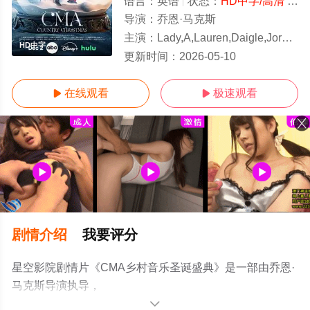
语言：
英语
状态：
HD中字/高清
- 免费在线观看
导演：
乔恩·马克斯
主演：
Lady,A,Lauren,Daigle,Jordan,Davis,Riley,Green,Little
HD中字
更新时间：
2026-05-10
在线观看
极速观看


剧情介绍
我要评分
星空影院剧情片《CMA乡村音乐圣诞盛典》是一部由乔恩·
马克斯导演执导，
Lady,A,Lauren,Daigle,Jordan,Davis,Riley,Green,Little,Big,
