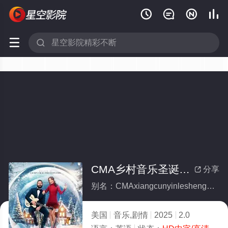






CMA乡村音乐圣诞盛典
分享

别名：CMAxiangcunyinleshengdanshengdian
美国
音乐,剧情
2025
2.0