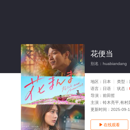
花便当
别名：huabiandang
地区：
日本
类型：
语言：
日语
状态：
导演：
前田哲
主演：
铃木亮平,有村
更新时间：
2025-09-
在线观看
