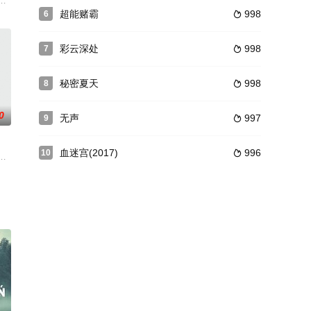
偏
平川（喻恩泰 饰），因为合伙经营的防空洞改造的火锅店经
的大学生海媛（郑恩彩 饰），她的妈妈即将移民加拿大。母子最后的相处时光
超能赌霸
998
6

彩云深处
998
7

秘密夏天
998
8

0
无声
997
9

血迷宫(2017)
996
10

织的交易和背叛之中。
时也是一位富有天赋的驯马师，在牛仔竞技界前途
在火锅店外接到一个奇怪电话而逃过火锅店爆炸。免于死亡的他们却身陷随后