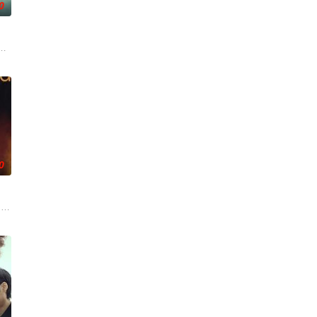
0
往已久的平
拨开重重迷雾，循迹追凶，步步惊心。勘破连环重案，洞悉人心
，检察官利奥波德·比尔斯基必须抓紧时间揭开当地的一个险恶传说背后的谜团
0
有死，反而回到了认识妻
细心，用白小茹幸福的话说：用尽了一辈子的好运气。可就在魏
a dark, disturbing but ent