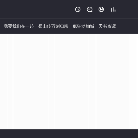




我要我们在一起
蜀山传万剑归宗
疯狂动物城
天书奇谭