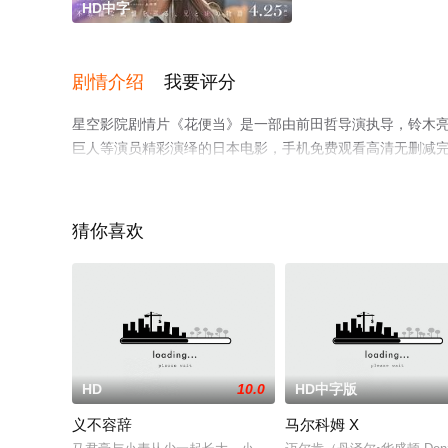
HD中字
剧情介绍
我要评分
星空影院剧情片《花便当》是一部由前田哲导演执导，铃木亮平,
巨人等演员精彩演绎的日本电影，手机免费观看高清无删减
情网等平台了解。
猜你喜欢
HD
10.0
HD中字版
义不容辞
马尔科姆 X