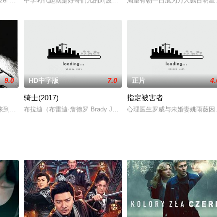
翔利用帮他走私贩毒，小麦母亲发觉他儿子吸毒而求马君豪助他从新
zel Washington 饰）出生于一个黑白通婚的家庭，其父是黑人牧师，其母是无
中学时代起就是好哥们儿的刘波（陈坤 饰）、许东（秦昊 饰）与王
渴望有朝一日成为万人瞩目明星
9.0
HD中字版
7.0
正片
4.
骑士(2017)
指定被害者
里，两个医生心事重重活得像幽灵。陈升为了母亲的遗愿，踏上火车
手来到棉花俱乐部演奏。他的音乐吸引着人们，但他却身不由己地陷入了帮会组
布拉迪（布雷迪·詹德罗 Brady Jandreau 饰）是一名牛仔，同
心理医生罗威与未婚妻姚雨薇因