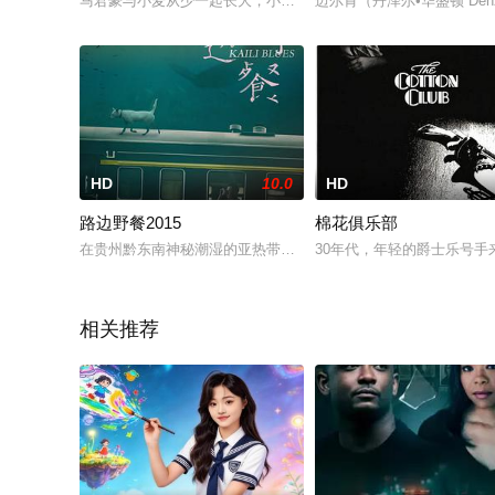
马君豪与小麦从少一起长大，小麦因误入歧途而给黑帮大哥龙天
迈尔肯（丹泽尔•华盛顿 Den
HD
10.0
HD
路边野餐2015
棉花俱乐部
在贵州黔东南神秘潮湿的亚热带乡土，大雾弥漫的凯里县城诊所
30年代，年轻的爵士乐号
相关推荐