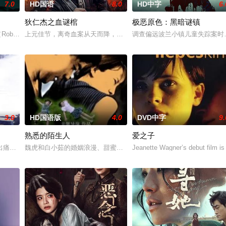
7.0
HD国语
8.0
HD中字
6.
狄仁杰之血谜棺
极恶原色：黑暗谜镇
会消失。他用笔画了朋友梦雨和父母，体验了幸福。梦雨实为神笔化
伯特（Robert）原以为那场惊心动魄的噩梦终于落幕，然而，正当他们试图开启向
上元佳节，离奇血案从天而降，狄仁杰以命为契，孤身踏入诡局。他
调查偏远波兰小镇儿童失踪案时
3.0
HD国语版
4.0
DVD中字
9.
熟悉的陌生人
爱之子
人组主唱之姿被发掘出惊人天赋的那一刻起，直到他成为一位极具
出痛失爱妻的悲伤，意欲放弃生命，可当他再次醒来的时候，却发现自己不但没
魏虎和白小茹的婚姻浪漫、甜蜜、富足、温馨。能嫁给斯文、帅气、
Jeanette Wagner’s debut film is 