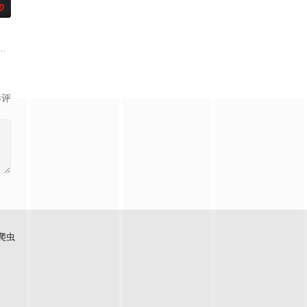
0
身闯入城郊死寂阴森的杨家祖宅。这宅子空荡破败，举止怪异的
，齐齐整整的陈凤娣（舒淇 饰）和甘耀祖（白客 饰）一家正在等待家庭新成员
影评
爬虫