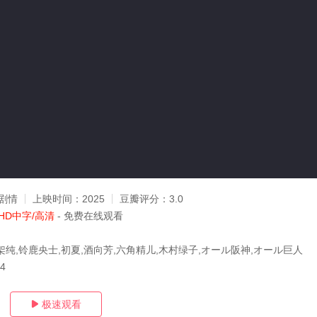
剧情
上映时间：
2025
豆瓣评分：
3.0
HD中字/高清
- 免费在线观看
架纯,铃鹿央士,初夏,酒向芳,六角精儿,木村绿子,オール阪神,オール巨人
14
极速观看
