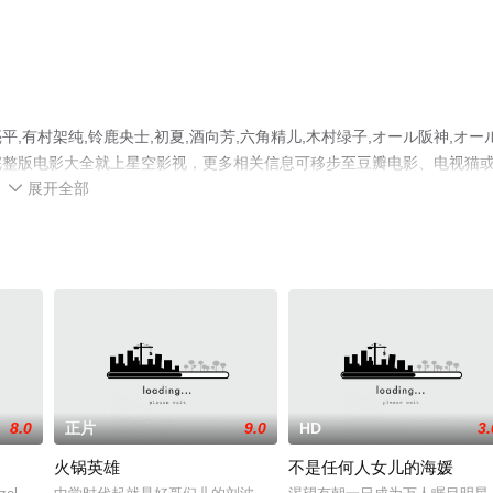
有村架纯,铃鹿央士,初夏,酒向芳,六角精儿,木村绿子,オール阪神,オー
完整版电影大全就上星空影视，更多相关信息可移步至豆瓣电影、电视猫
展开全部

8.0
正片
9.0
HD
3.
火锅英雄
不是任何人女儿的海媛