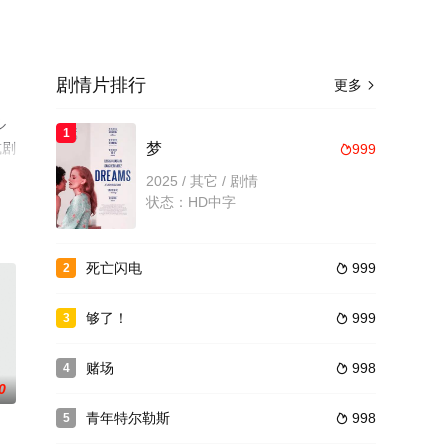
剧情片排行
更多

ル
1
或剧
梦
999

2025 / 其它 / 剧情
状态：HD中字
死亡闪电
999
2

够了！
999
3

赌场
998
4

0
青年特尔勒斯
998
5
