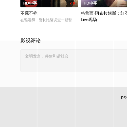
HD中字
7.0
HD中字
不屈不挠
格蕾西·阿布拉姆斯：红
Live现场
在雅温得，警长比隆调查一起警察遇害案。无论是在街头还是家
The singer- songwriter perf
影视评论
RS