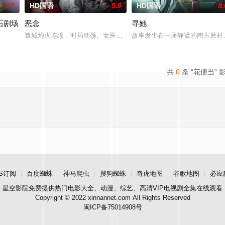
9.0
HD国语
5.0
HD国语
9.
石剧场
恶念
寻她
中，他都难以维持秩序。这位恪守原则与传统的老派警探，正濒临崩
覃城炮火连绵，时局动荡。女医学生映雪为寻找失踪的孪生姐姐，只
故事发生在一座静谧的南方蔗村
orms her latest album, The Secr
共
0
条 “花便当” 
S订阅
百度蜘蛛
神马爬虫
搜狗蜘蛛
奇虎地图
谷歌地图
必应
星空影院
免费提供热门电影大全、动漫、综艺、高清VIP电视剧全集在线观看
Copyright © 2022 xinnannet.com All Rights Reserved
闽ICP备75014908号