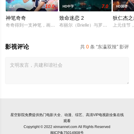
10.0
7.0
正片
HD中字
HD国语
神笔奇奇
致命迷恋 2
狄仁杰之
奇奇得到一支神笔，画出的东西能成真，但当着人面无效且用后
布丽尔（Brielle）与罗伯特（Ro
上元佳节
影视评论
共
0
条 “东瀛双辣” 影评
星空影院
免费提供热门电影大全、动漫、综艺、高清VIP电视剧全集在线
观看
Copyright © 2022 xinnannet.com All Rights Reserved
闽ICP备75014908号