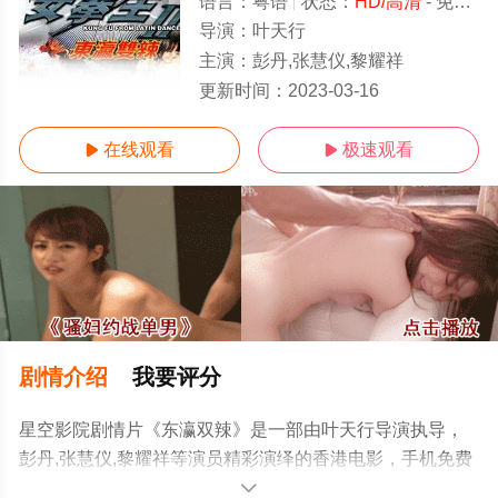
语言：
粤语
状态：
HD/高清
- 免费在线观看
导演：
叶天行
主演：
彭丹,张慧仪,黎耀祥
HD
更新时间：
2023-03-16
在线观看
极速观看


剧情介绍
我要评分
星空影院剧情片《东瀛双辣》是一部由叶天行导演执导，
彭丹,张慧仪,黎耀祥等演员精彩演绎的香港电影，手机免费
观看高清无删减完整版电影大全就上星空影视，更多相关
