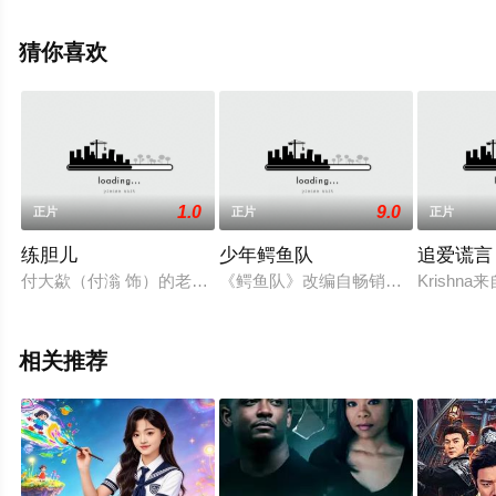
信息可移步至豆瓣电影、电视猫或剧情网等平台了解。
猜你喜欢
1.0
9.0
正片
正片
正片
练胆儿
少年鳄鱼队
追爱谎言
付大歘（付滃 饰）的老婆小楠（周戈楠 饰）性格强势，大歘本
《鳄鱼队》改编自畅销的青少年经典读
Krish
相关推荐