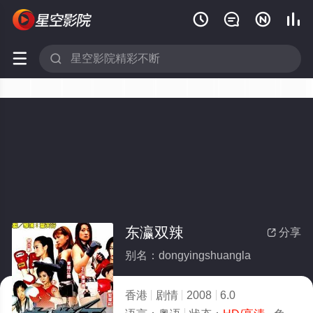






东瀛双辣
分享

别名：dongyingshuangla
香港
剧情
2008
6.0