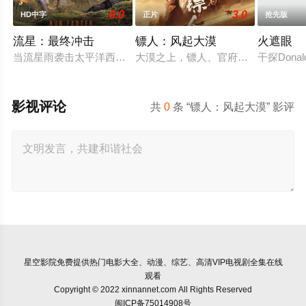
8.0
3.0
HD中字
正片
抢先版
流星：最终冲击
镖人：风起大漠
火遮眼
当流星雨袭击太平洋西北地区时，一名男子、他的未婚妻和情妇
大漠之上，镖人、官府、西域五大家族
干探Don
影视评论
共
0
条 “镖人：风起大漠” 影评
星空影院
免费提供热门电影大全、动漫、综艺、高清VIP电视剧全集在线
观看
Copyright © 2022 xinnannet.com All Rights Reserved
闽ICP备75014908号