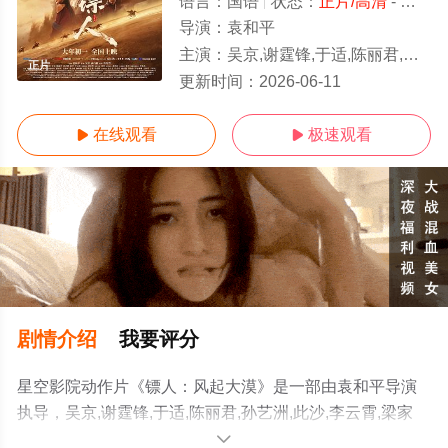
语言：
国语
状态：
正片/高清
- 免费在线观看
导演：
袁和平
主演：
吴京,谢霆锋,于适,陈丽君,孙艺洲,此沙,李云霄,梁家辉,张晋,惠英红,张译,李连杰,刘耀文,熊瑾怡,莒
正片
更新时间：
2026-06-11
在线观看
极速观看


剧情介绍
我要评分
星空影院动作片《镖人：风起大漠》是一部由袁和平导演
执导，吴京,谢霆锋,于适,陈丽君,孙艺洲,此沙,李云霄,梁家
辉,张晋,惠英红,张译,李连杰,刘耀文,熊瑾怡,莒谦朗,白那日
