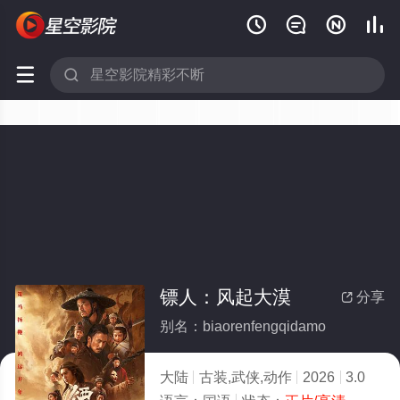






镖人：风起大漠
分享

别名：biaorenfengqidamo
大陆
古装,武侠,动作
2026
3.0