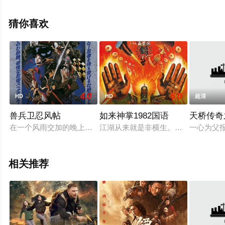
苏,梁壁荧,文俊辉,董思成,林秋楠,景瓷,张艺泷,李嘉辉,寇占
文,代乐乐,释彦能,徐向东,淳于珊珊,孟鹤堂,于荣光,陈少熙,
猜你喜欢
赵箭,等演员精彩演绎的大陆电影，手机免费观看高清无删
减完整版电影大全就上星空影视，更多相关信息可移步至
豆瓣电影、电视猫或剧情网等平台了解。
4.0
5.0
HD
HD
超清
兽兵卫忍风帖
如来神掌1982国语
天桥传奇
在一个风雨交加的晚上，一伙神秘的人策马狂奔向下田村的方向
江湖从来就是非横生。自从如来天尊
一心为父
相关推荐