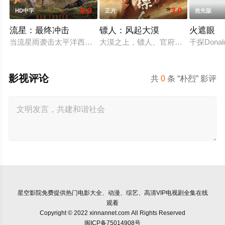
8.0
3.0
HD中字
正片
抢先版
流星：最终冲击
镖人：风起大漠
火遮眼
当流星雨袭击太平洋西北地区时，一名男子、他的未婚妻和情妇
大漠之上，镖人、官府、西域五大家族
干探Don
影视评论
共
0
条 “朴烈” 影评
星空影院
免费提供热门电影大全、动漫、综艺、高清VIP电视剧全集在线
观看
Copyright © 2022 xinnannet.com All Rights Reserved
闽ICP备75014908号