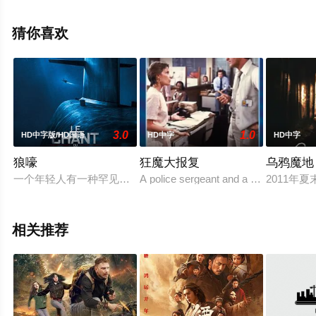
全集），手机免费观看高清无删减完整版电影大全就上星
空影视，更多相关信息可移步至豆瓣电影、电视猫或剧情
猜你喜欢
网等平台了解。
3.0
1.0
HD中字版/HD国语
HD中字
HD中字
狼嚎
狂魔大报复
乌鸦魔地
一个年轻人有一种罕见的礼物，可以识别他听到的每一个声音。
A police sergeant and a parole officer
2011
相关推荐