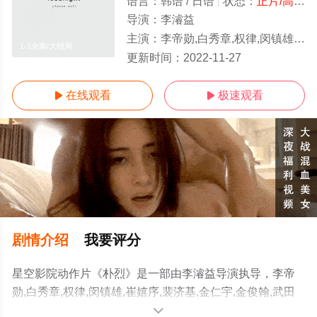
语言：
韩语 / 日语
状态：
正片/高清
-
导演：
李濬益
主演：
李帝勋,白秀章,权律,闵镇雄,崔嬉序,裴济基,金仁宇,金俊翰,武田裕光
1-1全集/大结局
更新时间：
2022-11-27
在线观看
极速观看


剧情介绍
我要评分
星空影院动作片《朴烈》是一部由李濬益导演执导，李帝
勋,白秀章,权律,闵镇雄,崔嬉序,裴济基,金仁宇,金俊翰,武田
裕光等演员精彩演绎的韩国电影，大结局剧情已揭晓（1-1
