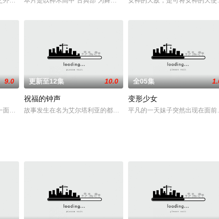
S）是由日本动画公司GONZO制作的电视动画作品，于
之外，还存在一个其他人类居住的世界。当中一个国家「玛雷」与其他各国爆发
本片是以神木高中“古典部”为舞台，围绕四个部员折木奉太郎、千反
女神的天敌，是可将女神的天使
9.0
更新至12集
10.0
全05集
1.
祝福的钟声
变形少女
一面。这是一个情报战的年代，全球各国都全力参与其中，表面上却不动声色。
故事发生在名为艾尔塔利亚的都市之中，在那里，汇聚着来自世界各
平凡的一天妹子突然出现在面前
圣杯战争的少年，韦伯·维尔维特。时光流转，少年继承了君