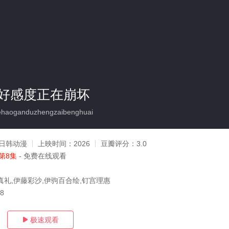
好感度正在崩坏
haoganduzhengzaibenghuai
日韩动漫
上映时间：
2026
豆瓣评分：
3.0
第8集
- 免费在线观看
真礼,伊藤彩沙,伊驹百合绘,钉宫理惠
08
极速观看
