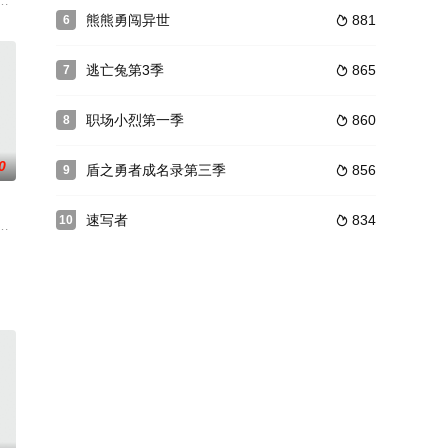
战争。陷入苦战之际，他
田爱瑠、福部里志、伊原摩耶花展开的校园推理剧。神木高中
吃掉的名为“食天使兽”妖怪，这一次，食天使兽来到了人间！本院寺内居住着一
熊熊勇闯异世
881
6

逃亡兔第3季
865
7

职场小烈第一季
860
8

0
盾之勇者成名录第三季
856
9

速写者
834
10

东国和西国已陷入冷战长
地价值连城的宝藏。收获祭即将拉开序幕，这盛大的庆典吸引了
，无厘头的举动，带来无尽的惊喜惊吓？但是妹子其实都是为了帮助别人的助