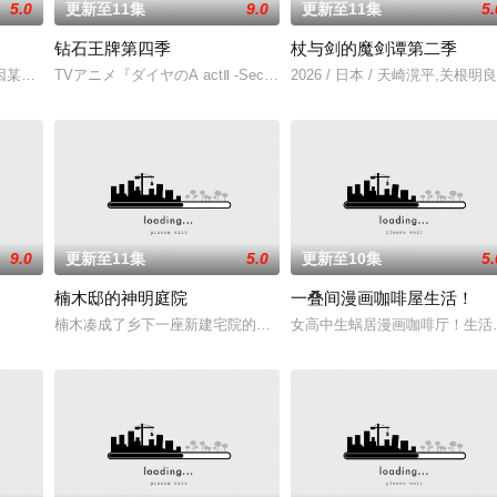
5.0
更新至11集
9.0
更新至11集
5.
钻石王牌第四季
杖与剑的魔剑谭第二季
屋さんの中学生。むかしは仲良し姉妹だったふたりも、最近、心の
因某件事情独自一人来到日本生活。第一次体验海外独居生活，雀对一切感到好
TVアニメ『ダイヤのA actⅡ -Second Season-』が、2026年4月
2026 / 日本 / 天崎滉平,关根
9.0
更新至11集
5.0
更新至10集
5.
楠木邸的神明庭院
一叠间漫画咖啡屋生活！
久野美咲,阿座上洋平,滨野大辉,中井和哉
楠木凑成了乡下一座新建宅院的管理员。原本是座有恶灵寄宿其中、
女高中生蜗居漫画咖啡厅！生活