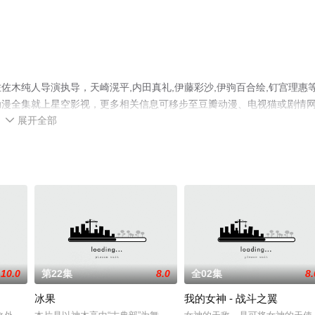
木纯人导演执导，天崎滉平,内田真礼,伊藤彩沙,伊驹百合绘,钉宫理惠
动漫全集就上星空影视，更多相关信息可移步至豆瓣动漫、电视猫或剧情
展开全部

10.0
第22集
8.0
全02集
8.
冰果
我的女神 - 战斗之翼