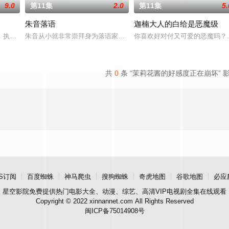
9.0
第11集
2.0
第11集
5.
朱音落语
迦楠大人的白给是恶魔级
描绘网络天使（直播主）日常生活的多结局ADV。这
，执行这项任务的人被称为「四季代行者」－－司掌春天的代行者‧花叶雏菊和护
朱音从小就非常崇拜身为落语家的父亲，经常在门后偷看父亲练习的
你喜欢好对付又可爱的恶魔吗？
共
0
条 “茉莉花酱的好感度正在崩坏” 
S订阅
百度蜘蛛
神马爬虫
搜狗蜘蛛
奇虎地图
谷歌地图
必应
星空影院
免费提供热门电影大全、动漫、综艺、高清VIP电视剧全集在线观看
Copyright © 2022 xinnannet.com All Rights Reserved
闽ICP备75014908号