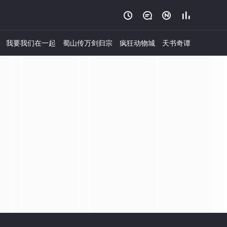




我要我们在一起
蜀山传万剑归宗
疯狂动物城
天书奇谭