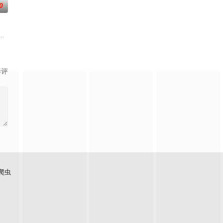
0
卫‧姬鹰樱，为了让睽
模样。然而，父亲参加「真打」晋升测验却遭到无情地逐出师门
女恶魔迦楠为了品尝美味的灵魂，潜入人间世界的高中。虽然锁定了一个男学
影评
爬虫