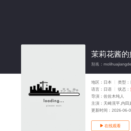
茉莉花酱的
别名：molihuajiangde
地区：
日本
类型：
语言：
日语
状态：
导演：
佐佐木纯人
主演：
天崎滉平,内田
更新时间：
2026-06-
在线观看
