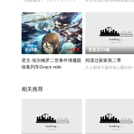
《强袭魔女》（ストライクウィッチーズ，STRIKE WITCHE
在艾伦他们居住的帕拉迪岛
全14集
10.0
更新至29集
君主·埃尔梅罗二世事件簿魔眼
间谍过家家第二季
收集列车Grace note
人人都有不愿对他人露出的
在《Fate/Zero》中，与征服王伊斯坎达尔一同跨越了第四次
相关推荐