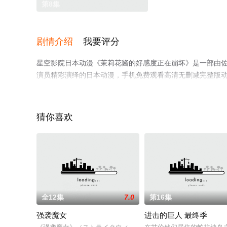
第8集
剧情介绍
我要评分
星空影院日本动漫《茉莉花酱的好感度正在崩坏》是一部由佐佐
演员精彩演绎的日本动漫，手机免费观看高清无删减完整版
平台了解。
猜你喜欢
全12集
7.0
第16集
强袭魔女
进击的巨人 最终季