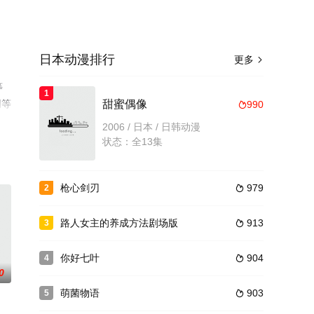
日本动漫排行
更多

等
1
网等
甜蜜偶像
990

2006 / 日本 / 日韩动漫
状态：全13集
枪心剑刃
979
2

路人女主的养成方法剧场版
913
3

你好七叶
904
4

0
萌菌物语
903
5
