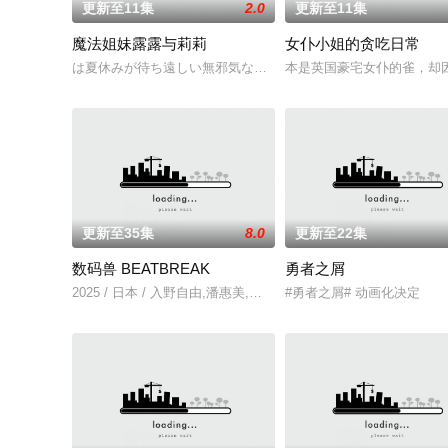
更新至11集
2.0
更新至11集
魔法姐妹露露与莉莉
女仆小姐的贪吃日常
は夏休みが待ち遠しい無邪気な小学生。は控えめだけど頑張り
本是英国豪宅女仆的雀，却
更新至35集
8.0
更新至22集
数码兽 BEATBREAK
勇者之屑
2025 / 日本 / 入野自由,潘惠美,黑泽朋世,田村睦心,关根有咲,
#勇者之屑# 动画化决定