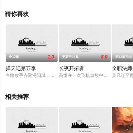
已揭晓（全20集），手机免费观看高清无删减完整版动漫
全集就上星空影视，更多相关信息可移步至豆瓣动漫、电
猜你喜欢
视猫或剧情网等平台了解。
1.0
8.0
全12集
更新至16集
第12集完结
择天记第五季
长夜开拓者
全职法师
各路敌手齐聚浔阳城，意欲袭击身受重伤的苏离，陈长生无视华
高维在一次飞机事故中穿越，以塞西
莫凡迁至
相关推荐