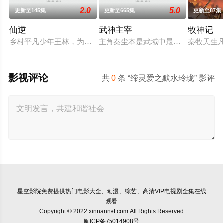
2.0
5.0
更新至145集
更新至665集
更新至87集
仙逆
武神主宰
牧神记
乡村平凡少年王林，为了心中不屈的信念踏入仙门修行，克服天
主角秦尘本是武域中最顶尖的天才强
秦牧天生
影视评论
共
0
条 “缔灵爱之默水玲珑” 影评
星空影院
免费提供热门电影大全、动漫、综艺、高清VIP电视剧全集在线
观看
Copyright © 2022 xinnannet.com All Rights Reserved
闽ICP备75014908号