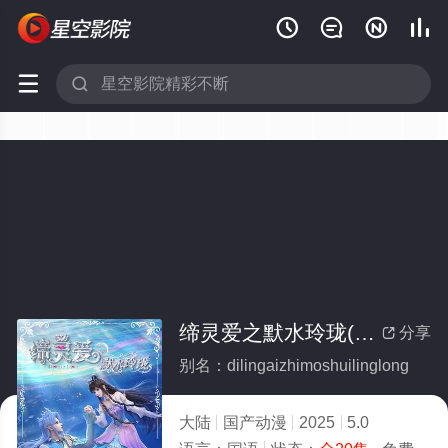






缔灵爱之默水玲珑(全集)
分享

别名：dilingaizhimoshuilinglong
大陆
国产动漫
2025
5.0