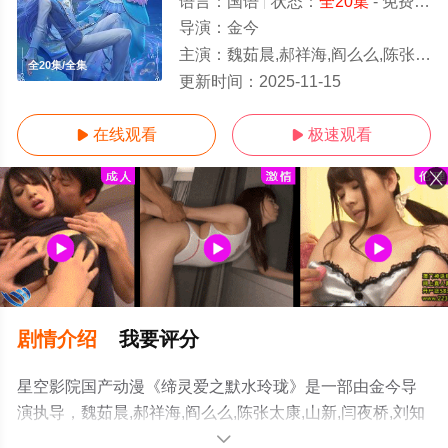
语言：
国语
状态：
全20集
- 免费在线观看
导演：
金今
主演：
魏茹晨,郝祥海,阎么么,陈张太康,山新,闫夜桥,刘知否,林柏青,陆庚宜
全20集/全集
更新时间：
2025-11-15
在线观看
极速观看


剧情介绍
我要评分
星空影院国产动漫《缔灵爱之默水玲珑》是一部由金今导
演执导，魏茹晨,郝祥海,阎么么,陈张太康,山新,闫夜桥,刘知
否,林柏青,陆庚宜等演员精彩演绎的大陆动漫，大结局剧情
