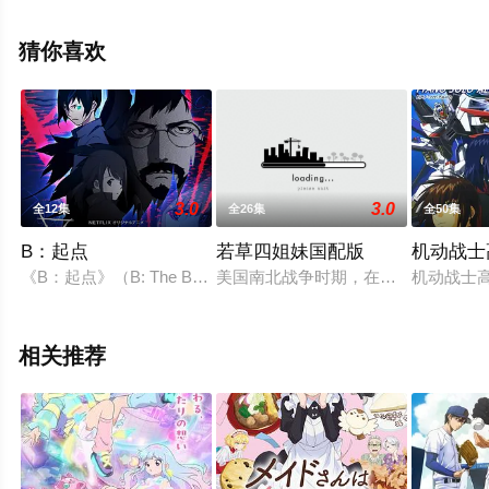
33集），手机免费观看高清无删减完整版动漫全集就上星
空影视，更多相关信息可移步至豆瓣动漫、电视猫或剧情
猜你喜欢
网等平台了解。
3.0
3.0
全12集
全26集
全50集
B：起点
若草四姐妹国配版
机动战士高
《B：起点》（B: The Beginning）是由Netflix企划，Producti
美国南北战争时期，在马萨诸塞州生活
机动战士
相关推荐