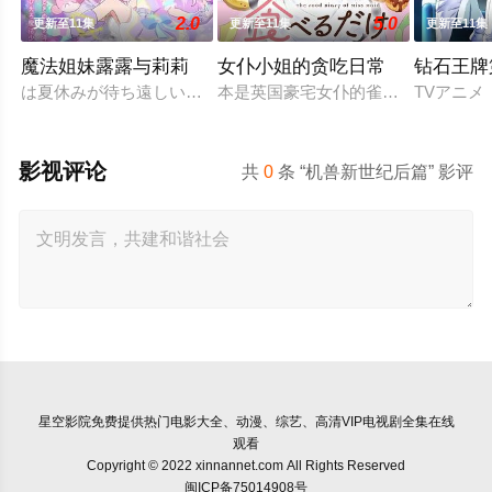
2.0
5.0
更新至11集
更新至11集
更新至11集
魔法姐妹露露与莉莉
女仆小姐的贪吃日常
钻石王牌
は夏休みが待ち遠しい無邪気な小学生。は控えめだけど頑張り
本是英国豪宅女仆的雀，却因某件事
TVアニメ『
影视评论
共
0
条 “机兽新世纪后篇” 影评
星空影院
免费提供热门电影大全、动漫、综艺、高清VIP电视剧全集在线
观看
Copyright © 2022 xinnannet.com All Rights Reserved
闽ICP备75014908号