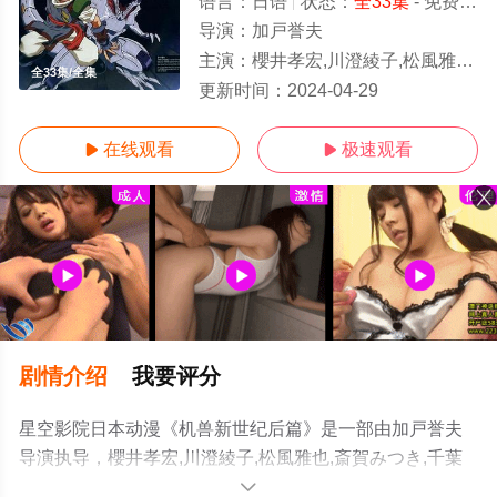
语言：
日语
状态：
全33集
- 免费在线观看
导演：
加戸誉夫
主演：
櫻井孝宏,川澄綾子,松風雅也,斎賀みつき,千葉進歩
全33集/全集
更新时间：
2024-04-29
在线观看
极速观看


剧情介绍
我要评分
星空影院日本动漫《机兽新世纪后篇》是一部由加戸誉夫
导演执导，櫻井孝宏,川澄綾子,松風雅也,斎賀みつき,千葉
進歩等演员精彩演绎的日本动漫，大结局剧情已揭晓（全
