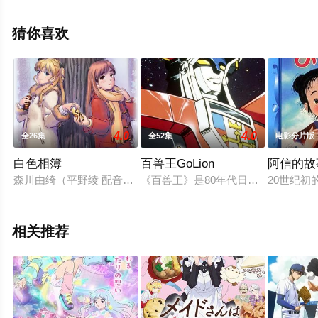
漫，大结局剧情已揭晓（全12集），手机免费观看高清无
删减完整版动漫全集就上星空影视，更多相关信息可移步
猜你喜欢
至豆瓣动漫、电视猫或剧情网等平台了解。
4.0
4.0
全26集
全52集
电影分片版
白色相簿
百兽王GoLion
阿信的故事
森川由绮（平野绫 配音）是隶属于绪方事务所的大学生偶像歌
《百兽王》是80年代日本一套动画片
20世纪
相关推荐