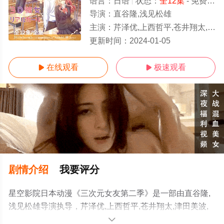
语言：
日语
状态：
全12集
- 免费在线观看
导演：
直谷隆,浅见松雄
主演：
芹泽优,上西哲平,苍井翔太,津田美波,寺岛拓笃,上田丽奈,神田沙也加
全12集/全集
更新时间：
2024-01-05
在线观看
极速观看


剧情介绍
我要评分
星空影院日本动漫《三次元女友第二季》是一部由直谷隆,
浅见松雄导演执导，芹泽优,上西哲平,苍井翔太,津田美波,
寺岛拓笃,上田丽奈,神田沙也加等演员精彩演绎的日本动
